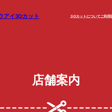
ウアイ3Qカット
３Qカットについて
ご利用
店舗案内