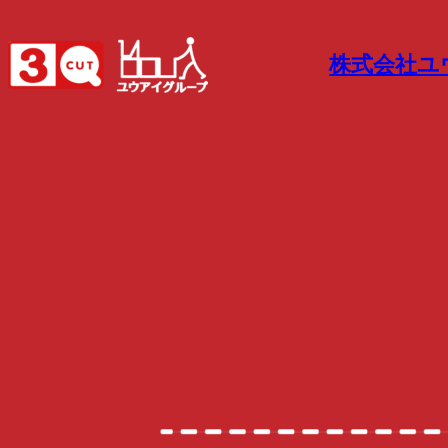
内
容
株式会社ユ
を
ス
キ
ッ
プ