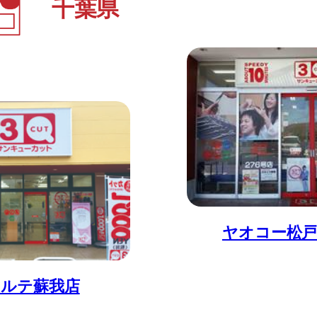
千葉県
ヤオコー松戸
ォルテ蘇我店