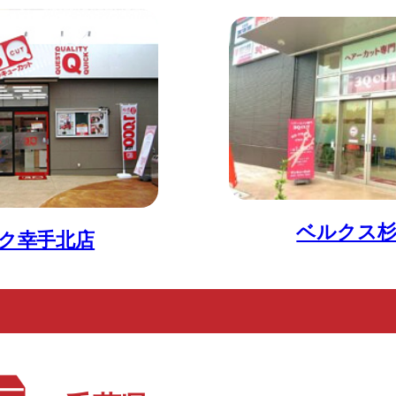
ベルクス杉
ク幸手北店